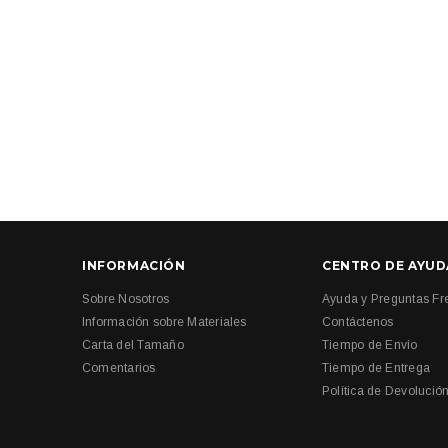
INFORMACIÓN
CENTRO DE AYUD
Sobre Nosotros
Ayuda y Preguntas Fr
Información sobre Materiales
Contáctenos
Carta del Tamaño
Tiempo de Envío
Comentarios
Tiempo de Entrega
Política de Devolució