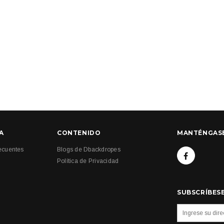
A
CONTENIDO
MANTÉNGAS
ecuentes
Blogs de Dbackdropes
Política de Privacidad
SUBSCRÍBESE
n