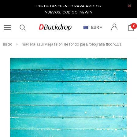
10% DE DESCUENTO PARA AMIGOS
NUEVOS, CÓDIGO: NEWIN
0
EUR
inicio
madera azul vieja telón de fondo para fotografía floor-121