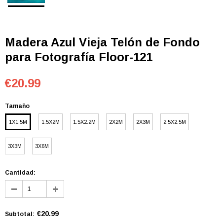
Madera Azul Vieja Telón de Fondo
para Fotografía Floor-121
€20.99
Tamaño
1X1.5M
1.5X2M
1.5X2.2M
2X2M
2X3M
2.5X2.5M
3X3M
3X6M
Cantidad:
€20.99
Subtotal
: