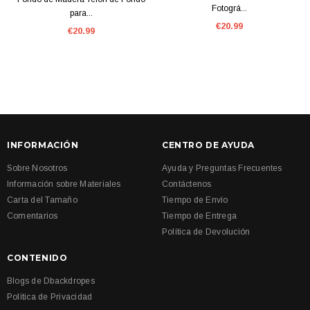
Fotográ...
para...
€20.99
€20.99
INFORMACIÓN
CENTRO DE AYUDA
Sobre Nosotros
Ayuda y Preguntas Frecuentes
Información sobre Materiales
Contáctenos
Carta del Tamaño
Tiempo de Envío
Comentarios
Tiempo de Entrega
Política de Devolución
CONTENIDO
Blogs de Dbackdropes
Política de Privacidad