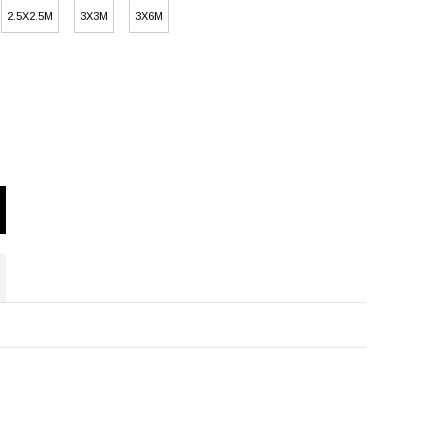
2.5X2.5M
3X3M
3X6M