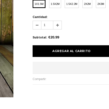
1X1.5M
1.5X2M
1.5X2.2M
2X2M
2X3M
Cantidad:
€20.99
Subtotal
:
Compartir: